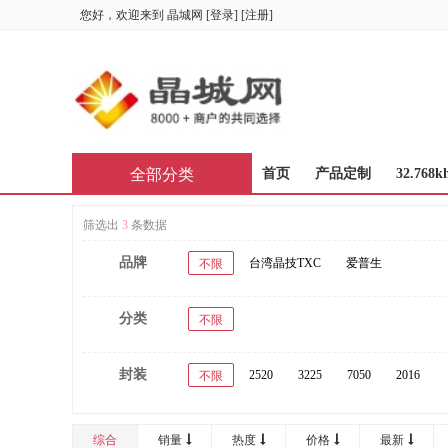
您好，欢迎来到
晶城网
[
登录
] [
注册
]
全部分类
首页
产品定制
32.768k
筛选出
3
条数据
品牌
台湾晶技TXC
爱普生
不限
分类
不限
封装
2520
3225
7050
2016
不限
综合
销量
热度
价格
最新