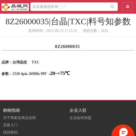
导航
8Z26000035|台晶|TXC|料号知参数
发布时间：2021-06-23 11:15:32
浏览次数：3432
8Z26000035
品牌：台湾晶技 TXC
-20~+75℃
参数：
2520 4pin 26MHz 9PF
购物指南
企业入驻
关于商家及商品说明
企业如何加盟
买家入门
找回密码